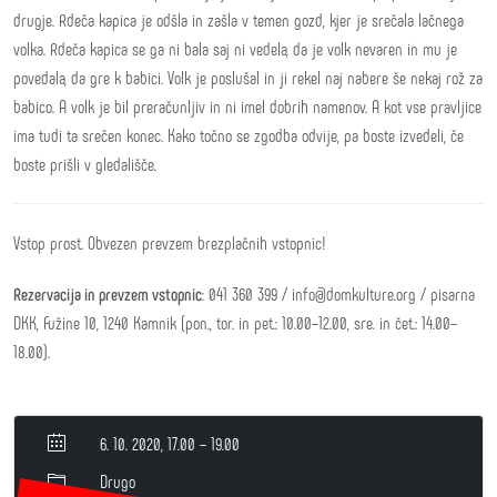
drugje. Rdeča kapica je odšla in zašla v temen gozd, kjer je srečala lačnega
volka. Rdeča kapica se ga ni bala saj ni vedela, da je volk nevaren in mu je
povedala, da gre k babici. Volk je poslušal in ji rekel naj nabere še nekaj rož za
babico. A volk je bil preračunljiv in ni imel dobrih namenov. A kot vse pravljice
ima tudi ta srečen konec. Kako točno se zgodba odvije, pa boste izvedeli, če
boste prišli v gledališče.
Vstop prost. Obvezen prevzem brezplačnih vstopnic!
Rezervacija in prevzem vstopnic
: 041 360 399 / info@domkulture.org / pisarna
DKK, Fužine 10, 1240 Kamnik (pon., tor. in pet.: 10.00–12.00, sre. in čet.: 14.00–
18.00).
6. 10. 2020, 17.00 – 19.00
Drugo