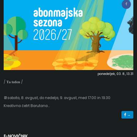
ponedeljek, 03. 8., 13.31
/ 𝐓𝐚 𝐭𝐞𝐝𝐞𝐧 /
📆sobota, 8. avgust, do nedelja, 9. avgust, med 17.00 in 19.30
Kreativna četrt Barutana...
→
E-NOVIČNIK