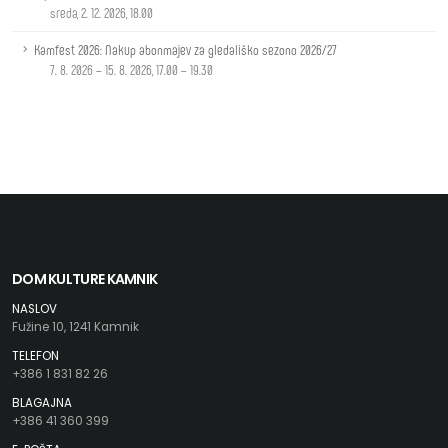
sreda, 2. 12. 2026, 18.00
Kamfest 2026: Nakup abonmajev za gledališko sezono 2026/27
7. 8. 2026 – 15. 8. 2026, 17.00 – 19.30
DOM KULTURE KAMNIK
NASLOV
Fužine 10, 1241 Kamnik
TELEFON
+386 1 831 82 26
BLAGAJNA
+386 41 360 399