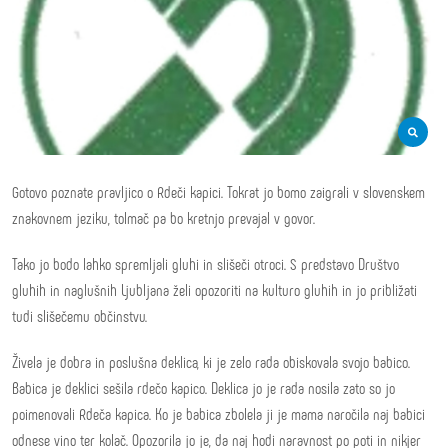
Gotovo poznate pravljico o Rdeči kapici. Tokrat jo bomo zaigrali v slovenskem
znakovnem jeziku, tolmač pa bo kretnjo prevajal v govor.
Tako jo bodo lahko spremljali gluhi in slišeči otroci. S predstavo Društvo
gluhih in naglušnih Ljubljana želi opozoriti na kulturo gluhih in jo približati
tudi slišečemu občinstvu.
Živela je dobra in poslušna deklica, ki je zelo rada obiskovala svojo babico.
Babica je deklici sešila rdečo kapico. Deklica jo je rada nosila zato so jo
poimenovali Rdeča kapica. Ko je babica zbolela ji je mama naročila naj babici
odnese vino ter kolač. Opozorila jo je, da naj hodi naravnost po poti in nikjer