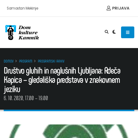
Preskoči na vsebino
PRIJAVA
Samostan Mekinje
DOMOV
PROGRAM
PROGRAMSKI ARHIV
Društvo gluhih in naglušnih Ljubljana: Rdeča
Kapica – gledališka predstava v znakovnem
jeziku
6. 10. 2020, 17.00 – 19.00