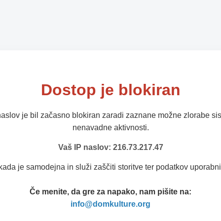
Dostop je blokiran
naslov je bil začasno blokiran zaradi zaznane možne zlorabe sis
nenavadne aktivnosti.
Vaš IP naslov: 216.73.217.47
kada je samodejna in služi zaščiti storitve ter podatkov uporabni
Če menite, da gre za napako, nam pišite na:
info@domkulture.org