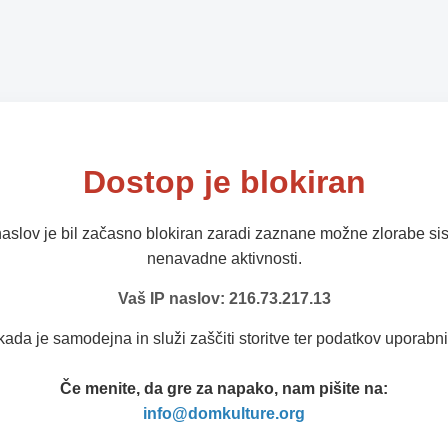
Dostop je blokiran
naslov je bil začasno blokiran zaradi zaznane možne zlorabe sis
nenavadne aktivnosti.
Vaš IP naslov: 216.73.217.13
kada je samodejna in služi zaščiti storitve ter podatkov uporabni
Če menite, da gre za napako, nam pišite na:
info@domkulture.org