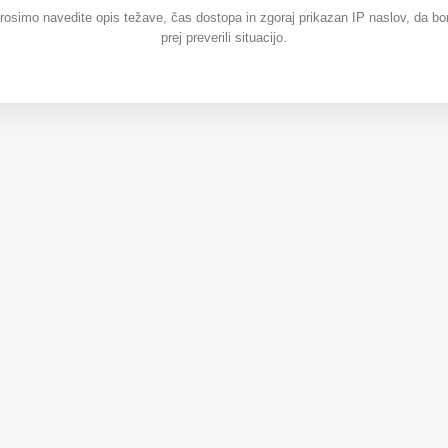
prosimo navedite opis težave, čas dostopa in zgoraj prikazan IP naslov, da b
prej preverili situacijo.