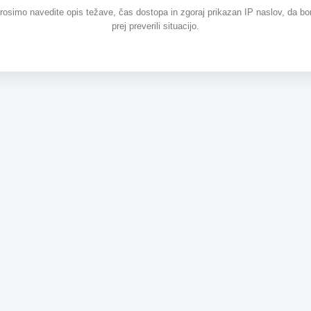
prosimo navedite opis težave, čas dostopa in zgoraj prikazan IP naslov, da b
prej preverili situacijo.