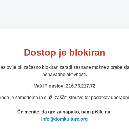
Dostop je blokiran
naslov je bil začasno blokiran zaradi zaznane možne zlorabe sis
nenavadne aktivnosti.
Vaš IP naslov: 216.73.217.72
kada je samodejna in služi zaščiti storitve ter podatkov uporabni
Če menite, da gre za napako, nam pišite na:
info@domkulture.org