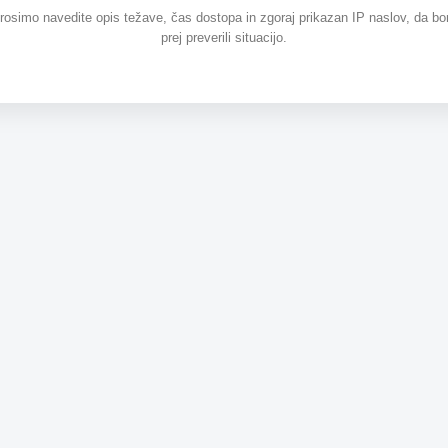
prosimo navedite opis težave, čas dostopa in zgoraj prikazan IP naslov, da b
prej preverili situacijo.