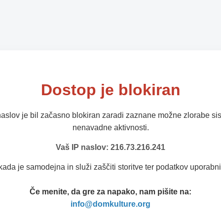
Dostop je blokiran
naslov je bil začasno blokiran zaradi zaznane možne zlorabe sis
nenavadne aktivnosti.
Vaš IP naslov: 216.73.216.241
kada je samodejna in služi zaščiti storitve ter podatkov uporabni
Če menite, da gre za napako, nam pišite na:
info@domkulture.org