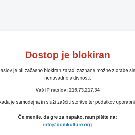
Dostop je blokiran
naslov je bil začasno blokiran zaradi zaznane možne zlorabe sis
nenavadne aktivnosti.
Vaš IP naslov: 216.73.217.34
kada je samodejna in služi zaščiti storitve ter podatkov uporabni
Če menite, da gre za napako, nam pišite na:
info@domkulture.org