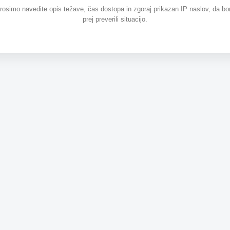
prosimo navedite opis težave, čas dostopa in zgoraj prikazan IP naslov, da b
prej preverili situacijo.