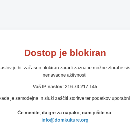
Dostop je blokiran
naslov je bil začasno blokiran zaradi zaznane možne zlorabe sis
nenavadne aktivnosti.
Vaš IP naslov: 216.73.217.145
kada je samodejna in služi zaščiti storitve ter podatkov uporabni
Če menite, da gre za napako, nam pišite na:
info@domkulture.org