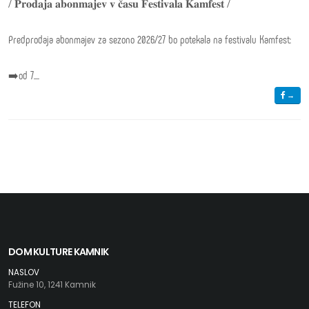
/ 𝐏𝐫𝐨𝐝𝐚𝐣𝐚 𝐚𝐛𝐨𝐧𝐦𝐚𝐣𝐞𝐯 𝐯 𝐜̌𝐚𝐬𝐮 𝐅𝐞𝐬𝐭𝐢𝐯𝐚𝐥𝐚 𝐊𝐚𝐦𝐟𝐞𝐬𝐭 /
Predprodaja abonmajev za sezono 2026/27 bo potekala na festivalu Kamfest:
➡️od 7....
→
DOM KULTURE KAMNIK
NASLOV
Fužine 10, 1241 Kamnik
TELEFON