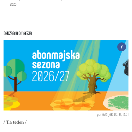
2026
DRUŽABNA OMREŽJA
ponedeljek, 03. 8., 13.31
/ 𝐓𝐚 𝐭𝐞𝐝𝐞𝐧 /