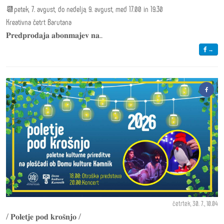
📆petek, 7. avgust, do nedelja, 9. avgust, med 17.00 in 19.30
Kreativna četrt Barutana
𝐏𝐫𝐞𝐝𝐩𝐫𝐨𝐝𝐚𝐣𝐚 𝐚𝐛𝐨𝐧𝐦𝐚𝐣𝐞𝐯 𝐧𝐚...
→
četrtek, 30. 7., 10.04
/ 𝐏𝐨𝐥𝐞𝐭𝐣𝐞 𝐩𝐨𝐝 𝐤𝐫𝐨𝐬̌𝐧𝐣𝐨 /