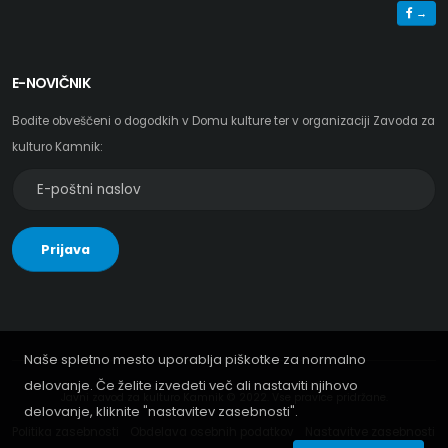
→
E-NOVIČNIK
Bodite obveščeni o dogodkih v Domu kulture ter v organizaciji Zavoda za
kulturo Kamnik:
E-
poštni
naslov
Prijava
za
e-
novičnik
Naše spletno mesto uporablja piškotke za normalno
delovanje. Če želite izvedeti več ali nastaviti njihovo
Javni zavod za kulturo Kamnik © 2022. Vse pravice pridržane.
delovanje, kliknite "nastavitev zasebnosti".
Politika zasebnosti
Obdelava osebnih podatkov
Nastavitve zasebnosti