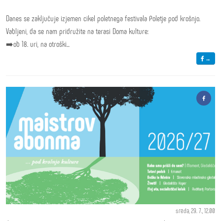
Danes se zaključuje izjemen cikel poletnega festivala Poletje pod krošnjo.
Vabljeni, da se nam pridružite na terasi Doma kulture:
➡️ob 18. uri, na otroški...
→
sreda, 29. 7., 12.00