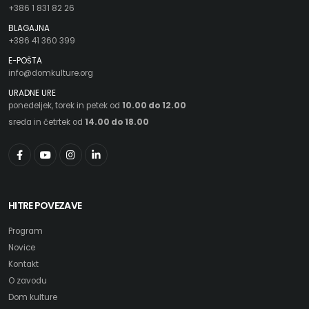
+386 1 831 82 26
BLAGAJNA
+386 41 360 399
E-POŠTA
info@domkulture.org
URADNE URE
ponedeljek, torek in petek od
10.00 do 12.00
sreda in četrtek od
14.00 do 18.00
HITRE POVEZAVE
Program
Novice
Kontakt
O zavodu
Dom kulture