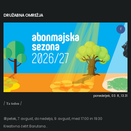
DRUŽABNA OMREŽJA
ponedeljek, 03. 8., 13.31
/ 𝐓𝐚 𝐭𝐞𝐝𝐞𝐧 /
📆petek, 7. avgust, do nedelja, 9. avgust, med 17.00 in 19.30
Kreativna četrt Barutana...