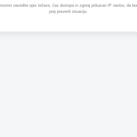
prosimo navedite opis težave, čas dostopa in zgoraj prikazan IP naslov, da b
prej preverili situacijo.