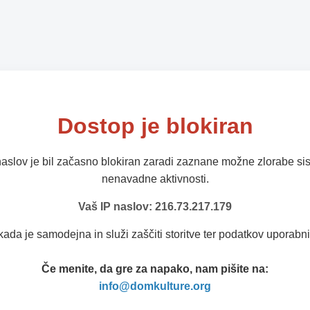
Dostop je blokiran
naslov je bil začasno blokiran zaradi zaznane možne zlorabe sis
nenavadne aktivnosti.
Vaš IP naslov: 216.73.217.179
kada je samodejna in služi zaščiti storitve ter podatkov uporabni
Če menite, da gre za napako, nam pišite na:
info@domkulture.org